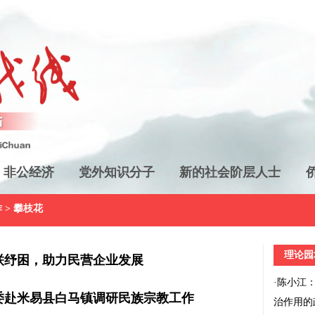
非公经济
党外知识分子
新的社会阶层人士
作
>
攀枝花
理论园
联纾困，助力民营企业发展
·
陈小江
委赴米易县白马镇调研民族宗教工作
治作用的