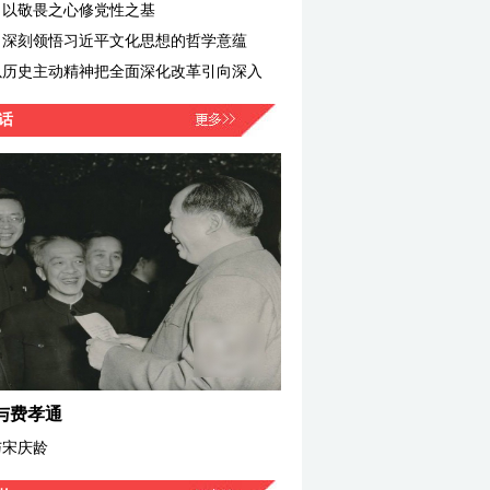
：以敬畏之心修党性之基
：深刻领悟习近平文化思想的哲学意蕴
以历史主动精神把全面深化改革引向深入
话
与费孝通
与宋庆龄