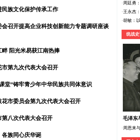
·
周廷勇
进民族文化保护传承工作
·
王永杰
·
胡敏：
委会召开提高企业科技创新能力专题调研座谈
统战史
畔 阳光米易获江南热捧
花市第九次代表大会召开
课堂”铸牢青少年中华民族共同体意识
枝花市委员会第九次代表大会召开
市第八次代表大会召开
毛泽东
·
周恩来
，各族同心庆华诞