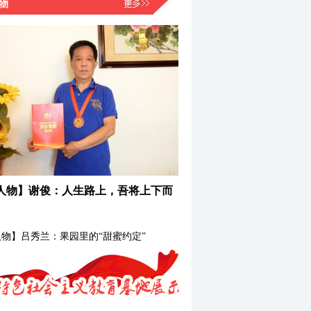
物
人物】谢俊：人生路上，吾将上下而
物】吕秀兰：果园里的“甜蜜约定”