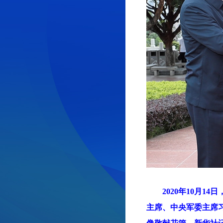
2020年10月
主席、中央军委主席