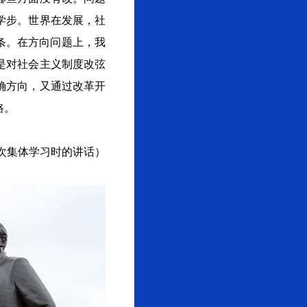
学步。世界在发展，社
条。在方向问题上，我
是对社会主义制度改弦
确方向，又通过改革开
路。
二次集体学习时的讲话）