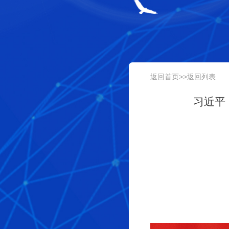
返回首页
>>
返回列表
习近平