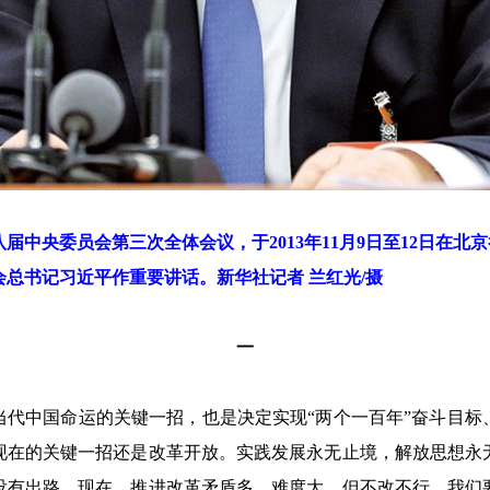
届中央委员会第三次全体会议，于2013年11月9日至12日在北
总书记习近平作重要讲话。新华社记者 兰红光/摄
一
当代中国命运的关键一招，也是决定实现“两个一百年”奋斗目标
现在的关键一招还是改革开放。实践发展永无止境，解放思想永
没有出路。现在，推进改革矛盾多、难度大，但不改不行。我们