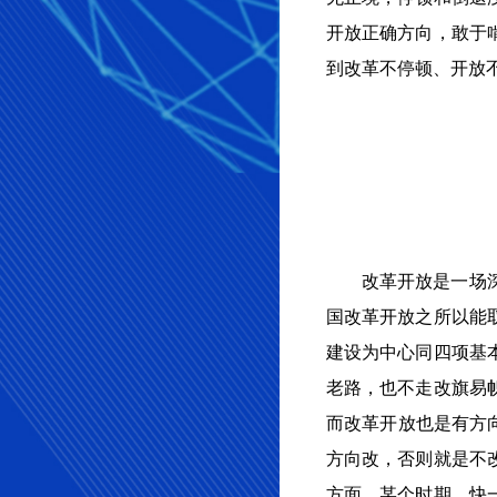
开放正确方向，敢于
到改革不停顿、开放
改革开放是一场
国改革开放之所以能
建设为中心同四项基
老路，也不走改旗易
而改革开放也是有方
方向改，否则就是不
方面、某个时期，快