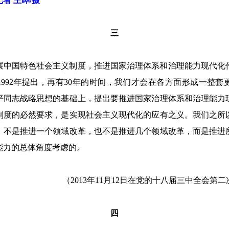
者 王晔/摄
三
展中国特色社会主义制度，推进国家治理体系和治理能力现代化
1992年提出，再有30年的时间，我们才会在各方面形成一整套
平同志战略思想的基础上，提出要推进国家治理体系和治理能力
制度的必然要求，是实现社会主义现代化的应有之义。我们之所
，不是推进一个领域改革，也不是推进几个领域改革，而是推进
能力的总体角度考虑的。
（2013年11月12日在党的十八届三中全会第
四