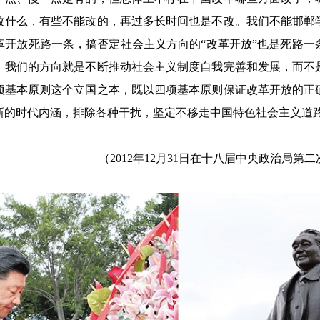
改什么，有些不能改的，再过多长时间也是不改。我们不能邯郸
革开放死路一条，搞否定社会主义方向的“改革开放”也是死路一
。我们的方向就是不断推动社会主义制度自我完善和发展，而不
项基本原则这个立国之本，既以四项基本原则保证改革开放的正
新的时代内涵，排除各种干扰，坚定不移走中国特色社会主义道
（2012年12月31日在十八届中央政治局第