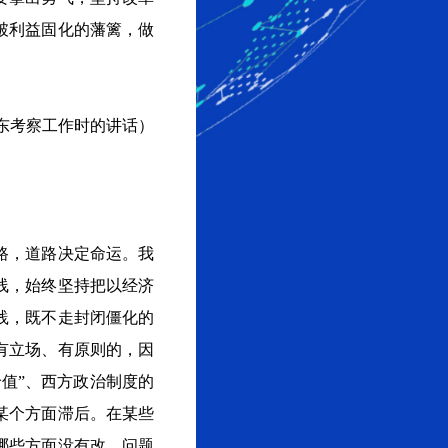
破利益固化的藩篱，做
在广东考察工作时的讲话）
路，道路决定命运。我
线，始终坚持把以经济
践，既不走封闭僵化的
有立场、有原则的，因
值”、西方政治制度的
某个方面滞后。在某些
哪些方面没有改。问题