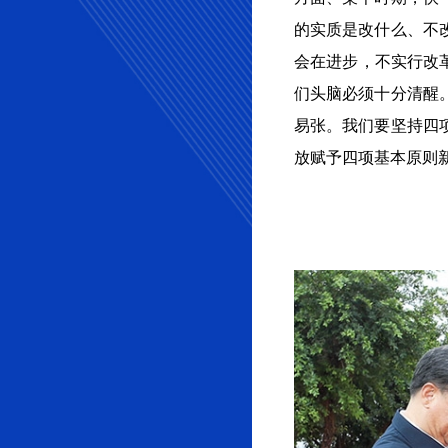
的实质是改什么、不
会在进步，不实行改
们头脑必须十分清醒
易张。我们要坚持四
放赋予四项基本原则