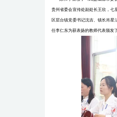
贵州省委会宣传处副处长王欣，七
区层台镇党委书记沈吉、镇长肖星
任李仁东为获表扬的教师代表颁发