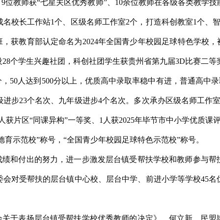
”、9位教师获“七星关区优秀教师”、10余位教师在各级各类教学
成名校长工作站1个、区级名师工作室2个，打造科创教室1个、
验班，获教育部认定命名为2024年全国青少年校园足球特色学校，
28个学生兴趣社团，科创社团学生获贵州省第九届3D比赛二等
，50人达到500分以上，优质高中录取率稳中有进，普通高中录
级进步23个名次、九年级进步4个名次。多次承办区级名师工作室和
人获片区“同课异构”一等奖、1人获2025年毕节市中小学优质
国德育示范校”称号，“全国青少年校园足球特色示范校”称号。
成绩和付出的努力，进一步激发层台镇受帮扶学校和教师参与帮
委会对受帮扶的层台镇中心校、层台中学、前进小学等学校45名
会关于表扬层台镇受帮扶学校优秀教师的决定》。何立新，民盟