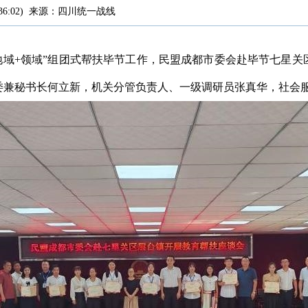
36:02
)
来源：
四川统一战线
“地域+领域”组团式帮扶毕节工作，民盟成都市委会赴毕节七星
委兼秘书长何立新，机关分管负责人、一级调研员张真华，社会