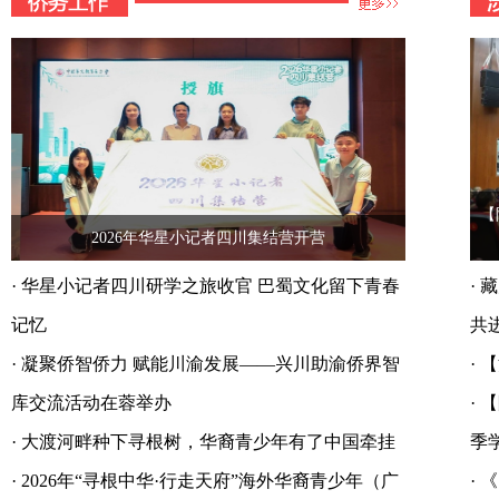
【
2026年华星小记者四川集结营开营
·
华星小记者四川研学之旅收官 巴蜀文化留下青春
·
藏
记忆
共
·
凝聚侨智侨力 赋能川渝发展——兴川助渝侨界智
·
【
库交流活动在蓉举办
·
【
·
大渡河畔种下寻根树，华裔青少年有了中国牵挂
季
·
2026年“寻根中华·行走天府”海外华裔青少年（广
·
《