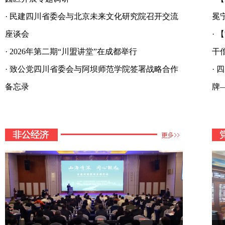
·
民建四川省委会与北京未来文化研究院召开交流
冕
座谈会
·
【
·
2026年第二期“川盟讲堂”在成都举行
干
·
致公党四川省委会与阿坝师范学院签署战略合作
·
四
备忘录
牌