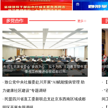
各民主党派省委会“参政为公、实干为民”主题教育暨年度
“
重点工作推进会在成都召开
·
致公党中央社服委赴川开展“AI赋能慢病管理 助
·
【
力健康社区建设”专题调研
·
“
·
民盟四川省直工委新联总支赴京东西南区域成都
间
园区开展专题调研
·
【