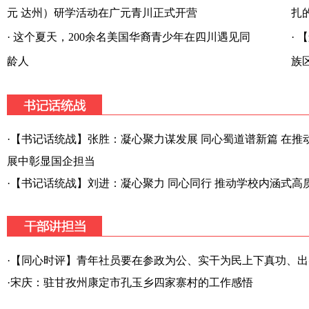
元 达州）研学活动在广元青川正式开营
扎
·
这个夏天，200余名美国华裔青少年在四川遇见同
·
【
龄人
族
·
【书记话统战】张胜：凝心聚力谋发展 同心蜀道谱新篇 在推
展中彰显国企担当
·
【书记话统战】刘进：凝心聚力 同心同行 推动学校内涵式高
·
【同心时评】青年社员要在参政为公、实干为民上下真功、出
·
宋庆：驻甘孜州康定市孔玉乡四家寨村的工作感悟