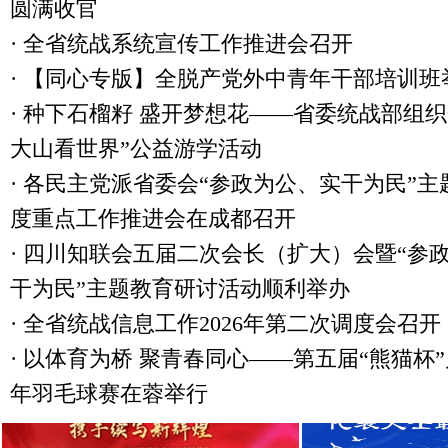
圆满收官
·
全省统战系统宣传工作推进会召开
·
【同心专版】全脱产党外中青年干部培训班
·
种下石榴籽 盛开梦想花——省委统战部组织
大山看世界”公益游学活动
·
各民主党派省委会“参政为公、实干为民”主
度重点工作推进会在成都召开
·
四川知联会五届二次会长（扩大）会暨“参
干为民”主题教育研讨活动顺利举办
·
全省统战信息工作2026年第二次调度会召开
·
以体育为桥 聚青春同心——第五届“熊猫杯
年羽毛球赛在蓉举行