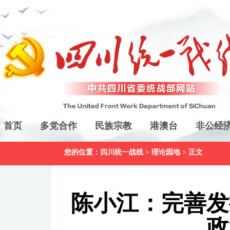
首页
多党合作
民族宗教
港澳台
非公经
您的位置：
四川统一战线
>
理论园地
> 正文
陈小江：完善发
政