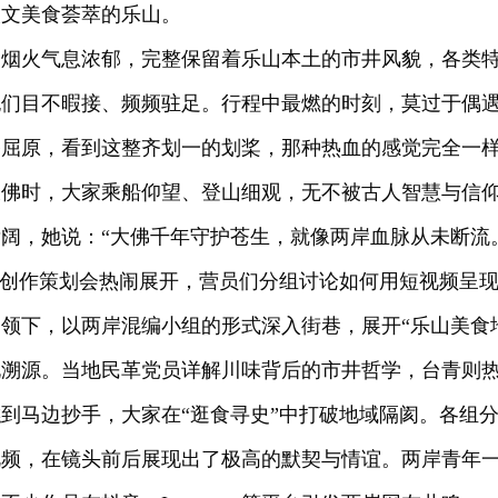
人文美食荟萃的乐山。
间烟火气息浓郁，完整保留着乐山本土的市井风貌，各类
们目不暇接、频频驻足。行程中最燃的时刻，莫过于偶遇
屈原，看到这整齐划一的划桨，那种热血的感觉完全一样
大佛时，大家乘船仰望、登山细观，无不被古人智慧与信
阔，她说：“大佛千年守护苍生，就像两岸血脉从未断流
”创作策划会热闹展开，营员们分组讨论如何用短视频呈
领下，以两岸混编小组的形式深入街巷，展开“乐山美食
化溯源。当地民革党员详解川味背后的市井哲学，台青则
到马边抄手，大家在“逛食寻史”中打破地域隔阂。各组
视频，在镜头前后展现出了极高的默契与情谊。两岸青年