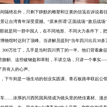
瞬间隔绝在外，只剩下静默的雕塑和泛黄的信笺在诉说着
景让台湾青年深受震撼。“原来所谓‘正面战场’‘敌后战场
“那就是同一群中国人，在不同地形、不同火力条件下，把
博物馆时达到了顶峰。当讲解员提到“当年四川出兵30
。300万壮丁，几乎是当时四川男丁的一半。他们背着象征
些旗帜、这些破钢盔和草鞋，不讲立场，只讲一个事实—
了所有人的心声。
课，下午则是一场生动的创业实践课。青石板路串联起公
铛车……浓厚的川西民国风情成为镜头里的绝佳素材。漫