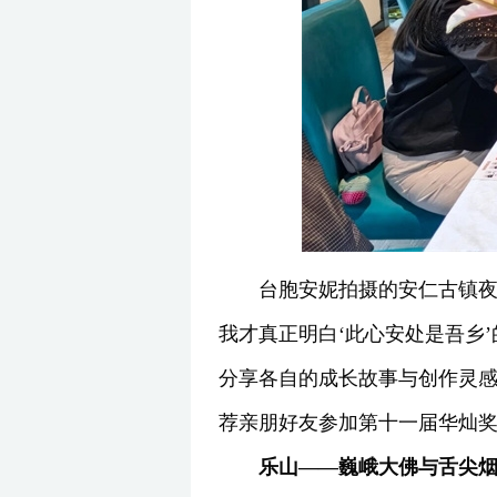
台胞安妮拍摄的安仁古镇夜
我才真正明白‘此心安处是吾乡
分享各自的成长故事与创作灵感
荐亲朋好友参加第十一届华灿
乐山——巍峨大佛与舌尖