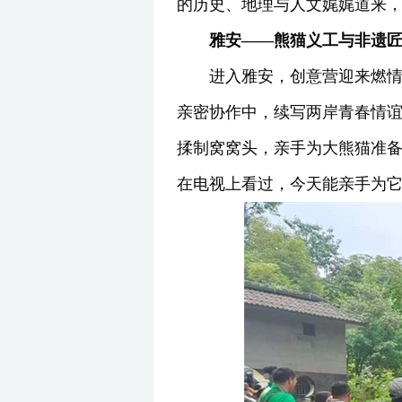
的历史、地理与人文娓娓道来，不
雅安——熊猫义工与非遗
进入雅安，创意营迎来燃情
亲密协作中，续写两岸青春情
揉制窝窝头，亲手为大熊猫准备
在电视上看过，今天能亲手为它