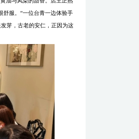
着黄油与凤梨的甜香。店主正熟
很舒服。”一位台青一边体验手
根发芽，古老的安仁，正因为这