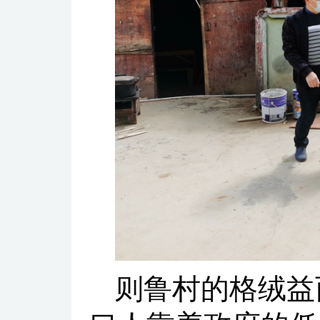
则鲁村的格绒益