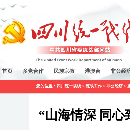
首页
多党合作
民族宗教
港澳台
非公经
您的位置：
四川统一战线
>
统战工作
>
非公经济
> 
“山海情深 同