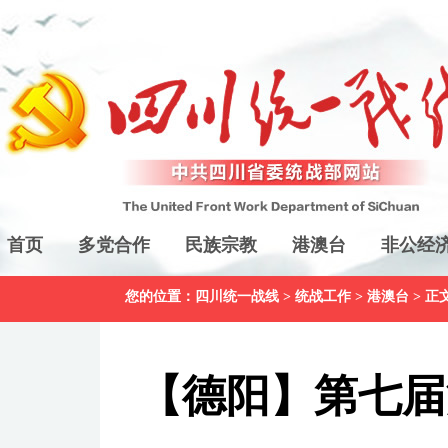
首页
多党合作
民族宗教
港澳台
非公经
您的位置：
四川统一战线
>
统战工作
>
港澳台
> 正
【德阳】第七届