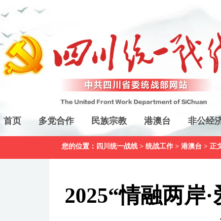
首页
多党合作
民族宗教
港澳台
非公经
您的位置：
四川统一战线
>
统战工作
>
港澳台
> 正
2025“情融两