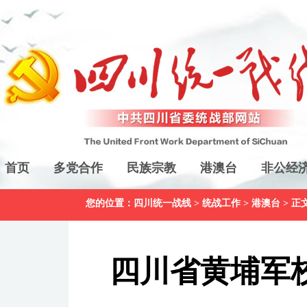
首页
多党合作
民族宗教
港澳台
非公经
您的位置：
四川统一战线
>
统战工作
>
港澳台
> 正
四川省黄埔军