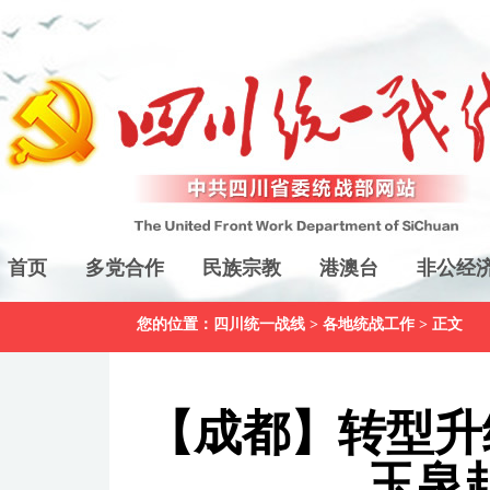
首页
多党合作
民族宗教
港澳台
非公经
您的位置：
四川统一战线
>
各地统战工作
> 正文
【成都】转型升
玉泉