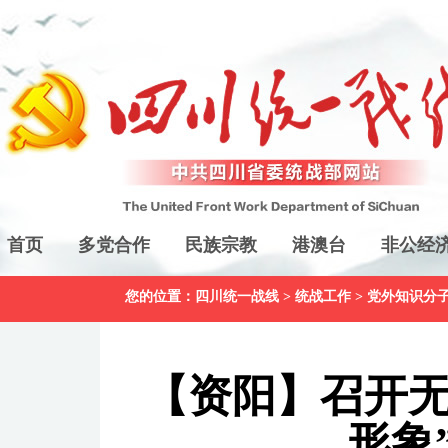
首页
多党合作
民族宗教
港澳台
非公经
您的位置：
四川统一战线
>
统战工作
>
党外知识分
【资阳】召开无
形象