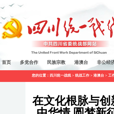
首页
多党合作
民族宗教
港澳台
非公经
您的位置：
四川统一战线
>
统战工作
>
港澳台
>
工
在文化根脉与创
中华情 圆梦新