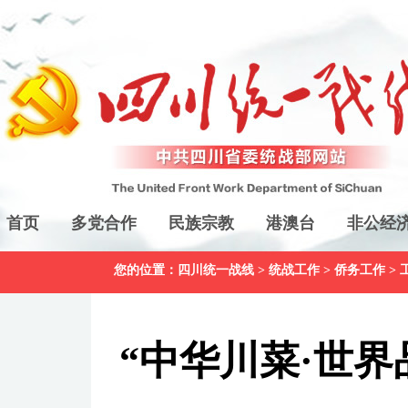
首页
多党合作
民族宗教
港澳台
非公经
您的位置：
四川统一战线
>
统战工作
>
侨务工作
>
“中华川菜·世