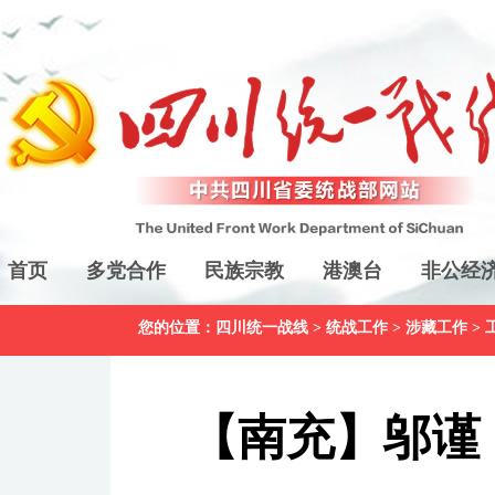
首页
多党合作
民族宗教
港澳台
非公经
您的位置：
四川统一战线
>
统战工作
>
涉藏工作
>
【南充】邬谨