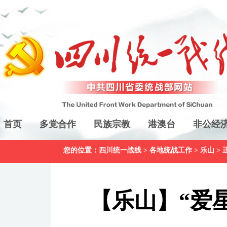
首页
多党合作
民族宗教
港澳台
非公经
您的位置：
四川统一战线
>
各地统战工作
>
乐山
> 
【乐山】​“爱