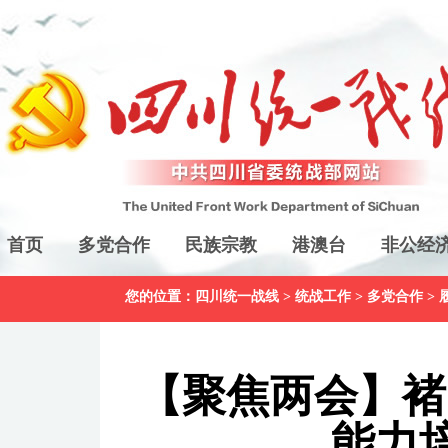
首页
多党合作
民族宗教
港澳台
非公经
您的位置：
四川统一战线
>
统战工作
>
多党合作
>
【聚焦两会】褚
能力