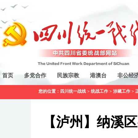
首页
多党合作
民族宗教
港澳台
非公经
您的位置：
四川统一战线
>
统战工作
>
涉藏工作
> 
【泸州】纳溪区