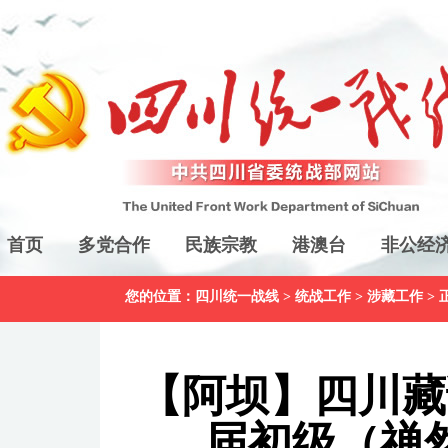
首页
多党合作
民族宗教
港澳台
非公经
您的位置：
四川统一战线
>
统战工作
>
涉藏工作
> 
【阿坝】四川藏
届初级（禅