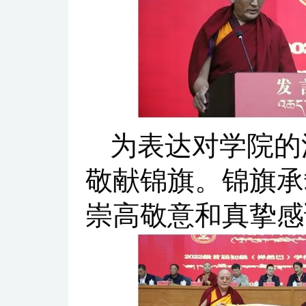
为表达对学院的
敬献锦旗。锦旗承
崇高敬意和真挚感