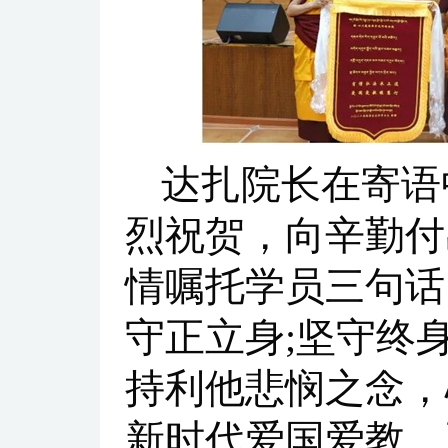
达扎院长在寄语
烈祝贺，向辛勤付
情嘱托学员三句话
守正立身;坚守终
持利他悲悯之念，
新时代爱国爱教、