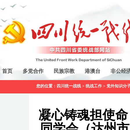
首页
多党合作
民族宗教
港澳台
非公经
您的位置：
四川统一战线
>
统战工作
>
党外知识分
凝心铸魂担使命
同学会（达州市