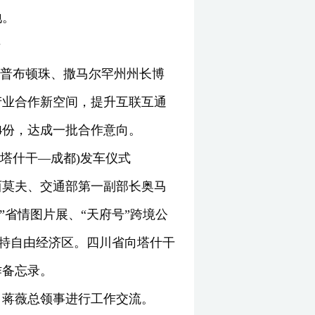
地。
情
行，普布顿珠、撒马尔罕州州长博
产业合作新空间，提升互联互通
4份，达成一批合作意向。
塔什干—成都)发车仪式
西莫夫、交通部第一副部长奥马
”省情图片展、“天府号”跨境公
古特自由经济区。四川省向塔什干
作备忘录。
、蒋薇总领事进行工作交流。