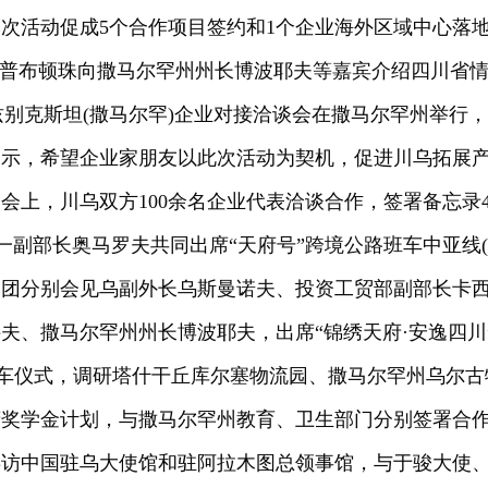
次活动促成5个合作项目签约和1个企业海外区域中心落
普布顿珠向撒马尔罕州州长博波耶夫等嘉宾介绍四川省
—乌兹别克斯坦(撒马尔罕)企业对接洽谈会在撒马尔罕州举
表示，希望企业家朋友以此次活动为契机，促进川乌拓展
会上，川乌双方100余名企业代表洽谈合作，签署备忘录
一副部长奥马罗夫共同出席“天府号”跨境公路班车中亚线(
表团分别会见乌副外长乌斯曼诺夫、投资工贸部副部长卡
夫、撒马尔罕州州长博波耶夫，出席“锦绣天府·安逸四川
发车仪式，调研塔什干丘库尔塞物流园、撒马尔罕州乌尔
府奖学金计划，与撒马尔罕州教育、卫生部门分别签署合
拜访中国驻乌大使馆和驻阿拉木图总领事馆，与于骏大使