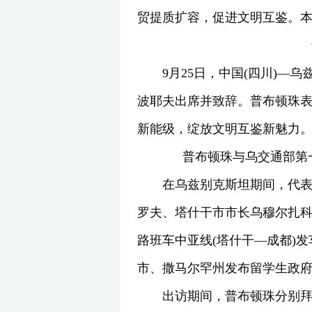
贸提质扩容，促进文明互鉴。本
9月25日，中国(四川)
波耶夫出席并致辞。普布顿珠
新能级，绽放文明互鉴新魅力。
普布顿珠与乌交通部第
在乌兹别克斯坦期间，代
罗夫、塔什干市市长乌穆尔扎科
路班车中亚线(塔什干—成都)
市、撒马尔罕州发布留学生政
出访期间，普布顿珠分别