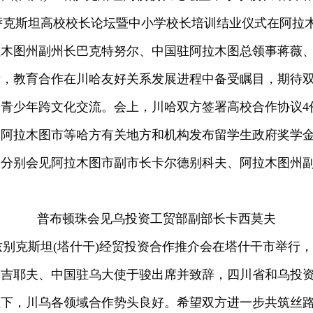
—哈萨克斯坦高校校长论坛暨中小学校长培训结业仪式在阿
拉木图州副州长巴克特努尔、中国驻阿拉木图总领事蒋薇
示，教育合作在川哈友好关系发展进程中备受瞩目，期待
青少年跨文化交流。会上，川哈双方签署高校合作协议4
向阿拉木图市等哈方有关地方和机构发布留学生政府奖学
分别会见阿拉木图市副市长卡尔德别科夫、阿拉木图州副
普布顿珠会见乌投资工贸部副部长卡西莫夫
—乌兹别克斯坦(塔什干)经贸投资合作推介会在塔什干市举
塔吉耶夫、中国驻乌大使于骏出席并致辞，四川省和乌投
领下，川乌各领域合作势头良好。希望双方进一步共筑丝