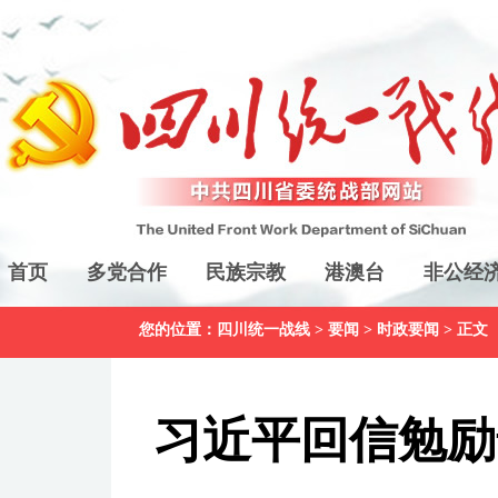
首页
多党合作
民族宗教
港澳台
非公经
您的位置：
四川统一战线
>
要闻
>
时政要闻
> 正文
习近平回信勉励