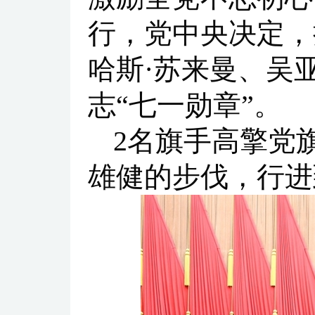
行，党中央决定，
哈斯·苏来曼、吴
志“七一勋章”。
2名旗手高擎党
雄健的步伐，行进