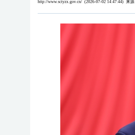
http://www.sctyzx.gov.cn/
(
2026-07-02 14:47:44
)
来源