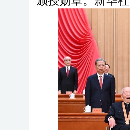
颁授勋章。新华社