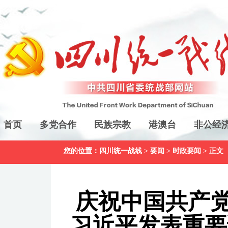
首页
多党合作
民族宗教
港澳台
非公经
您的位置：
四川统一战线
>
要闻
>
时政要闻
> 正文
庆祝中国共产党
习近平发表重要