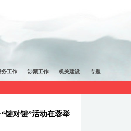
侨务工作
涉藏工作
机关建设
专题
“键对键”活动在蓉举