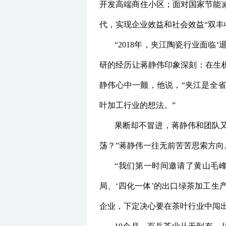
开发高端商住小区；面对国家节能
代，实现企业效益和社会效益“双丰
“2018年，夹江陶瓷行业面
研的经历让蒋静伟印象深刻：在生
静伟心中一颤，他说，“夹江是全
叶加工行业的想法。”
果断却不冒进，蒋静伟和团队又
荡？”蒋静伟一往无前苦苦思索方向
“我们第一时间邀请了黄山毛
局、‘四化一体’的出口绿茶加工生
企业，下定决心要在茶叶行业中闯出