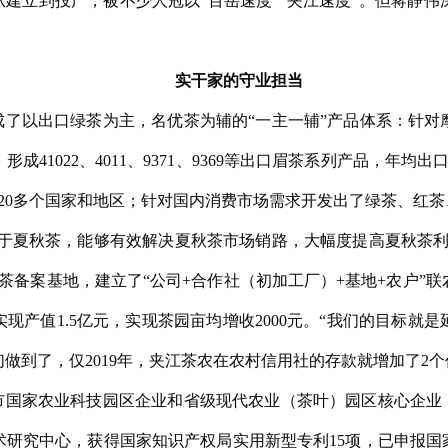
从建立到投产，被不少人冠以“百岳速度”“夹江速度”。但蒋静
实干家的守业担当
成了以出口绿茶为主，名优茶为辅的“一主一辅”产品体系：针对
41022、4011、9371、9369等出口眉茶系列产品，年均出口
20多个国家和地区；针对国内消费市场需求开发出了绿茶、红
源于夏秋茶，能够有效解决夏秋茶市场销路，大幅度提高夏秋茶利
茶备案基地，建立了“公司+合作社（初加工厂）+基地+农户”联
实现产值1.5亿元，实现茶园亩均增收2000元。“我们的目标
做到了，仅2019年，夹江茶农在农村信用社的存款就增加了2个
市国家农业科技园区企业和省级现代农业（茶叶）园区核心企业，
研究中心，获得国家知识产权局实用新型专利15项，已申报国