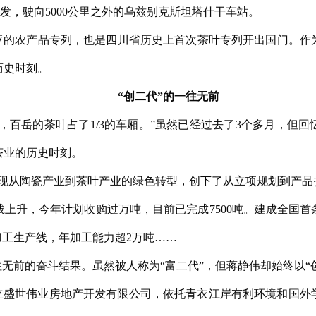
发，驶向5000公里之外的乌兹别克斯坦塔什干车站。
亚的农产品专列，也是四川省历史上首次茶叶专列开出国门。作
历史时刻。
“创二代”的一往无前
，百岳的茶叶占了1/3的车厢。”虽然已经过去了3个多月，但
茶业的历史时刻。
业实现从陶瓷产业到茶叶产业的绿色转型，创下了从立项规划到产品投产
上升，今年计划收购过万吨，目前已完成7500吨。建成全国
加工生产线，年加工能力超2万吨……
无前的奋斗结果。虽然被人称为“富二代”，但蒋静伟却始终以“
成立盛世伟业房地产开发有限公司，依托青衣江岸有利环境和国