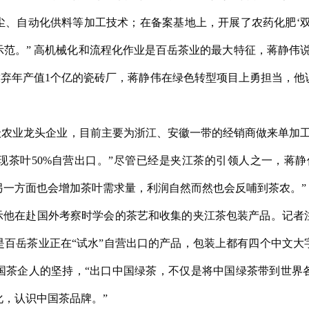
尘、自动化供料等加工技术；在备案基地上，开展了农药化肥‘双
范。” 高机械化和流程化作业是百岳茶业的最大特征，蒋静伟
放弃年产值1个亿的瓷砖厂，蒋静伟在绿色转型项目上勇担当，
级农业龙头企业，目前主要为浙江、安徽一带的经销商做来单加
现茶叶50%自营出口。”尽管已经是夹江茶的引领人之一，蒋静
另一方面也会增加茶叶需求量，利润自然而然也会反哺到茶农。”
示他在赴国外考察时学会的茶艺和收集的夹江茶包装产品。记者
是百岳茶业正在“试水”自营出口的产品，包装上都有四个中文大
国茶企人的坚持，“出口中国绿茶，不仅是将中国绿茶带到世界
，认识中国茶品牌。”