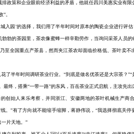
减排政策和企业眼前经济利益的矛盾，他就任四川美惠实业有限
收”。
临‘退城入园’的选择，我们用了半年时间对原本的陶瓷企业进行评估
机勃勃的茶园里，茶农像蜜蜂一样辛勤劳作，当询问采茶人员的收
省乃至全国重点产茶县，然而夹江茶农却面临价格低、茶叶卖不
花了半年时间调研茶业行业。“到底是做名优茶还是大宗茶？”
。最终，搭乘“一带一路”的东风，百岳茶业正式启航，主攻先出
峰的创始人来乐考察，并同浙江、安徽两地的茶叶机械生产商
产线。”有了方向就不能缩手缩脚，蒋静伟说，“我选择彻底关
一片天地。”