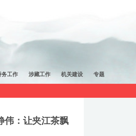
侨务工作
涉藏工作
机关建设
专题
静伟：让夹江茶飘