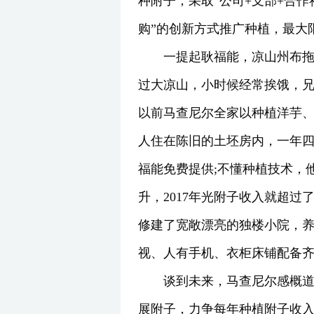
种附子，采取“公司+支部+合
购”的创新方式推广种植，最大
一提起耿福能，凉山州布拖
过大凉山，小时候经常挨饿，兄
以前马查尼尔全家以种植洋芋、
人住在陈旧的土坯房内，一年
福能免费提供;不懂种植技术，
升，2017年光附子收入就超
修建了宽敞漂亮的独楼小院，养
视、人有手机、衣柜床铺配备
谈到未来，马查尼尔感概
展附子，力争每年种植附子收入