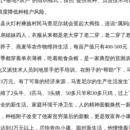
作社+基地+农户”的组织模式，按照“提供良种、负责技术
限度降低种植户风险。
县火灯村彝族村民马查尼尔就会竖起大拇指，连说“属则(
弟姐妹四人，衣服从来都是老大穿了老二穿，老二穿了老三
荞子、燕麦等农作物维持生活，每亩产值只有400-500
四季都穿着单衣薄裤，吃着粗食杂粮，是一家典型的贫困
他又派技术人员到地里手把手培训。在附子的“帮助”下，
过了3万元。有了可靠的经济来源，马查尼尔的生产生活发
殖了2头牛、1匹马、3头猪、50多只羊和30多只鸡，过
齐全的新生活。家庭环境干净卫生，人的精神面貌焕然一
道，种植附子改变了他家贫穷落后的面貌，更是致富奔小
达到3万元以上，尽快奔向小康。面对新生活，他憧憬着