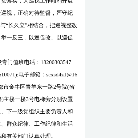
衔接落实，为巡视工作顺利开展
受巡视，正确对待监督，严守纪
与“长久立”相结合，把巡视整改
、举一反三，以巡促改、以巡促
值班电话：18200303547
71);电子邮箱：scxsd4z1@16
成都市金牛区青羊东一路2号院(省
楼)主楼一楼3号电梯旁分别设置
员、下一级党组织主要负责人和
律、群众纪律、工作纪律和生活
部和有关部门认真处理。