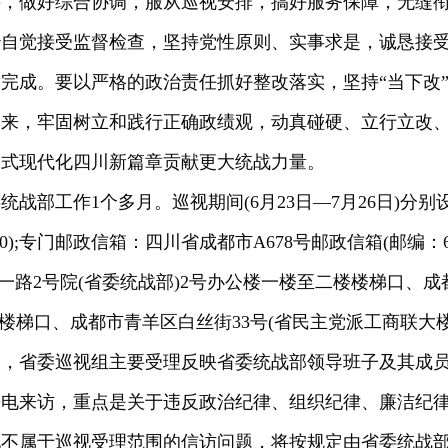
接，做好综合协调，服从巡视安排，搞好服务保障，无缝
治自觉接受监督检查，坚持党性原则、实事求是，诚恳接
完成。要以严格的政治责任抓好整改落实，坚持“当下改”
起来，牢固树立和践行正确政绩观，动真碰硬、立行立改
国式现代化四川新篇章贡献更大统战力量。
部工作1个多月。巡视期间(6月23日—7月26日)分别设专门
0);专门邮政信箱：四川省成都市A678号邮政信箱(邮编：6100
羊东一路2号院(省委统战部)2号办公楼一楼至二楼楼梯口、
楼梯口、成都市青羊区白丝街33号(省民主党派工商联大
定，省委巡视组主要受理反映省委统战部领导班子及其成
来电来访，重点是关于违反政治纪律、组织纪律、廉洁纪
他不属于巡视受理范围的信访问题，将按规定由省委统战