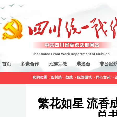
首页
多党合作
民族宗教
港澳台
非公经
您的位置：
四川统一战线
>
统战园地
>
同心文苑
> 
繁花如星 流香
总