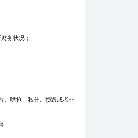
所财务状况；
占、哄抢、私分、损毁或者非
督。