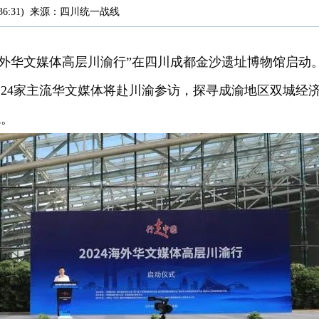
36:31
)
来源：
四川统一战线
24海外华文媒体高层川渝行”在四川成都金沙遗址博物馆启
的24家主流华文媒体将赴川渝参访，探寻成渝地区双城经
貌。