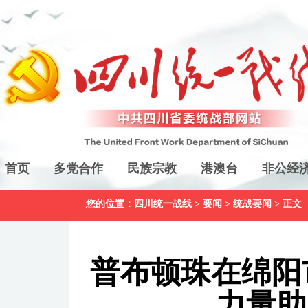
首页
多党合作
民族宗教
港澳台
非公经
您的位置：
四川统一战线
>
要闻
>
统战要闻
> 正文
普布顿珠在绵阳
力量助