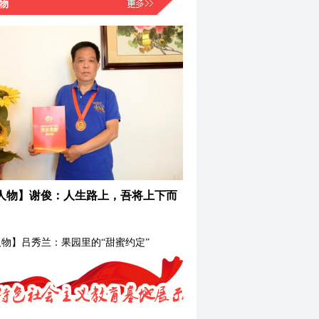
物
人物】谢俊：人生路上，吾将上下而
物】吕秀兰：果园里的“甜蜜约定”