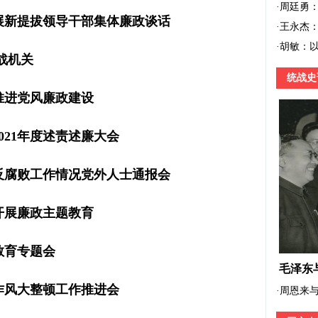
·
周廷勇
展新提拔领导干部集体廉政谈话
·
王永杰
·
胡敏：
战机关
统战史
推进党风廉政建设
021年度述责述廉大会
反腐败工作情况党外人士通报会
开展廉政主题教育
教育专题会
毛泽东
作风大整顿工作推进会
·
周恩来