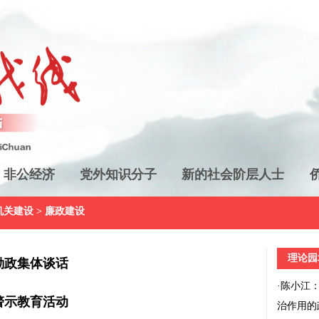
非公经济
党外知识分子
新的社会阶层人士
机关建设
>
廉政建设
理论园
勤政集体谈话
·
陈小江
警示教育活动
治作用的