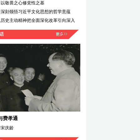
：以敬畏之心修党性之基
：深刻领悟习近平文化思想的哲学意蕴
以历史主动精神把全面深化改革引向深入
话
与费孝通
与宋庆龄